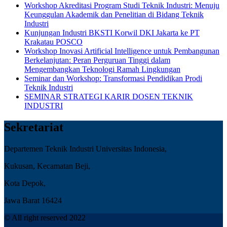
Workshop Akreditasi Program Studi Teknik Industri: Menuju
Keunggulan Akademik dan Penelitian di Bidang Teknik
Industri
Kunjungan Industri BKSTI Korwil DKI Jakarta ke PT
Krakatau POSCO
Workshop Inovasi Artificial Intelligence untuk Pembangunan
Berkelanjutan: Peran Perguruan Tinggi dalam
Mengembangkan Teknologi Ramah Lingkungan
Seminar dan Workshop: Transformasi Pendidikan Prodi
Teknik Industri
SEMINAR STRATEGI KARIR DOSEN TEKNIK
INDUSTRI
Sekretariat
Departemen Teknik Industri Universitas Indonesia,
Kukusan, Kecamatan Beji,
Kota Depok,
Jawa Barat 16424
© All right reserved 2022